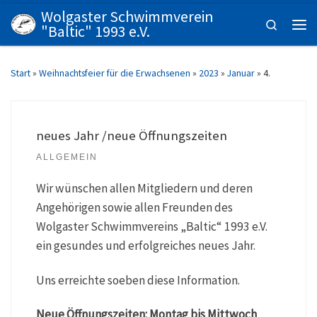
Wolgaster Schwimmverein
Zum Inhalt springen
Search
"Baltic" 1993 e.V.
Men
Start
»
Weihnachtsfeier für die Erwachsenen
»
2023
»
Januar
»
4.
neues Jahr /neue Öffnungszeiten
ALLGEMEIN
Wir wünschen allen Mitgliedern und deren
Angehörigen sowie allen Freunden des
Wolgaster Schwimmvereins „Baltic“ 1993 e.V.
ein gesundes und erfolgreiches neues Jahr.
Uns erreichte soeben diese Information.
Neue Öffnungszeiten: Montag bis Mittwoch